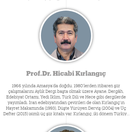
Fatih Andı’nın 1990’lı yıllardan itibaren çeşitli ulusal ve
uluslararası dergilerde yayımlanan akademik makaleleri
dışında edebiyat tarihi, eleştiri, deneme ve biyografi
alanlarında, bazıları ödül de almış çok sayıda kitabı
bulunmaktadır. Konferanslar ve televizyon programlarıyla
da geniş bir izleyici kesimine ulaşan Prof. Dr. Andı, halen
Fatih Sultan Mehmet Vakıf Üniversitesi Rektörlüğü görevini
sürdürmektedir.
Prof.Dr. Hicabi Kırlangıç
1966 yılında Amasya’da doğdu. 1980’lerden itibaren şiir
çalışmalarını Aylık Dergi başta olmak üzere Ayane, Dergâh,
Edebiyat Ortamı, Yedi İklim, Türk Dili ve Hece gibi dergilerde
yayımladı. İran edebiyatından çevirileri de olan Kırlangıç’ın
Hayret Makamında (1993), Düşte Yürüyen Derviş (2004) ve Üç
Defter (2015) isimli üç şiir kitabı var. Kırlangıç, iki dönem Türkiye
Yazarlar Birliği başkanlığı yapmıştır. Ankara Üniversitesi’nde
Fars Dili ve Edebiyatı Anabilim Dalı Bölüm Başkanlığını yürüten
Hicabi Kırlangıç, 6 Ekim 2022 tarihli Cumhurbaşkanlığı