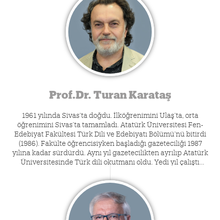
Kararnamesiyle Türkiye Cumhuriyeti Tahran Büyükelçisi olarak
atanmıştır.
Prof.Dr. Turan Karataş
1961 yılında Sivas’ta doğdu. İlköğrenimini Ulaş’ta, orta
öğrenimini Sivas’ta tamamladı. Atatürk Üniversitesi Fen-
Edebiyat Fakültesi Türk Dili ve Edebiyatı Bölümü’nü bitirdi
(1986). Fakülte öğrencisiyken başladığı gazeteciliği 1987
yılına kadar sürdürdü. Aynı yıl gazetecilikten ayrılıp Atatürk
Üniversitesinde Türk dili okutmanı oldu. Yedi yıl çalıştı
okutman olarak. Bu arada, adı geçen üniversitenin Sosyal
Bilimler Enstitüsünde Yeni Türk Edebiyatı Anabilim Dalında
yüksek lisans ve doktora yaptı. 1993’te Gaziosmanpaşa
Üniversitesi Fen-Edebiyat Fakültesinde araştırma görevlisi
oldu. 1994'te doktor, 2004’te doçent, 2009’da profesör
unvanını aldı. Karamanoğlu Mehmetbey Üniversitesi