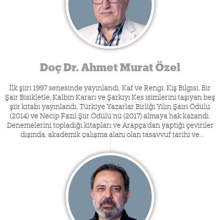
Edebiyat Fakültesinin kurucu dekanı oldu. 2013-2016 yılları
arasında Atatürk Kültür Merkezi Başkanlığı görevini yürüttü.
Halen Ankara Sosyal Bilimler Üniversitesi (ASBÜ) Sosyal ve
Beşeri Bilimler Fakültesinde öğretim üyesi olarak görev
yapmaktadır. Karataş, evli ve üç oğul babasıdır. 1989'dan
itibaren Palandöken, Yedi İklim, Türk Dili, Edebiyat Ortamı,
Dergâh, Hece, Sühan, Bilig, Türk Edebiyatı ve diğer bazı
Doç Dr. Ahmet Murat Özel
dergilerde; Yeni Şafak Kitap ve Star Kitap'ta inceleme
yazıları, eleştirileri, denemeleri ve okuma notları yayımlandı.
İlk şiiri 1997 senesinde yayınlandı. Kaf ve Rengi, Kış Bilgisi, Bir
Şair Bisikletle, Kalbin Kararı ve Şarkıyı Kes isimlerini taşıyan beş
şiir kitabı yayınlandı. Türkiye Yazarlar Birliği Yılın Şairi Ödülü
(2014) ve Necip Fazıl Şiir Ödülü’nü (2017) almaya hak kazandı.
Denemelerini topladığı kitapları ve Arapça’dan yaptığı çeviriler
dışında, akademik çalışma alanı olan tasavvuf tarihi ve
literatürüyle ilgili yayınlanmış kitapları ve makaleleleri
bulunmaktadır. Nihayet Dergisi’nin yayın yönetmenidir. Halen
İstanbul Medeniyet Üniversitesi'nde öğretim üyeliğine devam
etmektedir.