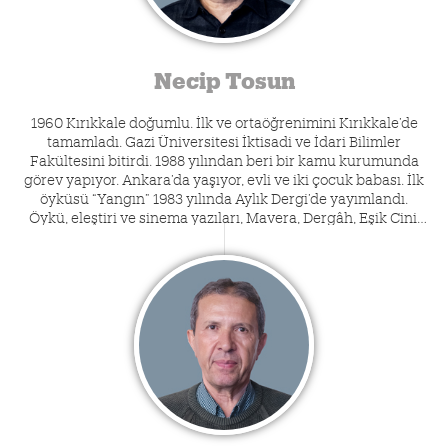
Necip Tosun
1960 Kırıkkale doğumlu. İlk ve ortaöğrenimini Kırıkkale’de
tamamladı. Gazi Üniversitesi İktisadi ve İdari Bilimler
Fakültesini bitirdi. 1988 yılından beri bir kamu kurumunda
görev yapıyor. Ankara’da yaşıyor, evli ve iki çocuk babası. İlk
öyküsü “Yangın” 1983 yılında Aylık Dergi’de yayımlandı.
Öykü, eleştiri ve sinema yazıları, Mavera, Dergâh, Eşik Cini,
Hece, Heceöykü, Karagöz, Kitap-lık, Dünyanın Öyküsü, Post
Öykü, İtibar dergilerinde yayımlandı. Otuzüçüncü Peron adlı
öykü kitabıyla 2005 Türkiye Yazarlar Birliği “hikâye”, Modern
Öykü Kuramı kitabıyla 2011 yılı “edebî eleştiri”, Ansızın Hayat
kitabıyla 2014 Ömer Seyfettin Öykü, Öykümüzün Sınır
Taşları kitabıyla 2016 yılı ESKADER “inceleme” ödülünü aldı.
2017 yılında Star Gazetesi tarafından düzenlenen Necip Fazıl
Ödülleri’nde, Necip Fazıl Hikaye-Roman Ödülü’ne layık
görüldü