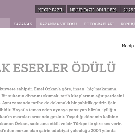
NECIP FAZIL
NECIP FAZIL ÖDÜLLERI
2025 
KAZANAN
KAZANMA VIDEOSU
FOTOĞRAFLARI
KONUŞ
Necip 
LK ESERLER ÖDÜLÜ
r kuvvete sahiptir. Emel Özkan'a göre, insan, ‘hiç’ makamına,
. Bir sultanın divanını okumak, tarih kitaplarının ağır perdesini
 Aynı zamanda tarihe de dokunaklı bir şahitlik getirir. Şair
gibidir. Hayatla temas eden aynaya yansıyan hüzün, iyiliğin
an'ın mısraları arasında gezinir. Yaşadığı dönemin kalbine
unan Özkan, sade ama etkili ve bir Türkçe ile şiire ses verir.
esi’nden mezun olan şairin edebiyat yolculuğu 2004 yılında