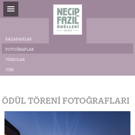
KAZANANLAR
FOTOĞRAFLAR
VIDEOLAR
JÜRI
ÖDÜL TÖRENI FOTOĞRAFLARI