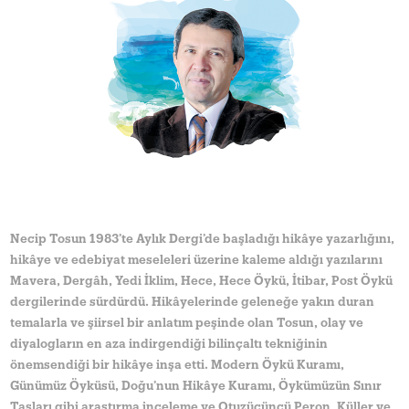
Necip Tosun 1983’te Aylık Dergi’de başladığı hikâye yazarlığını,
hikâye ve edebiyat meseleleri üzerine kaleme aldığı yazılarını
Mavera, Dergâh, Yedi İklim, Hece, Hece Öykü, İtibar, Post Öykü
dergilerinde sürdürdü. Hikâyelerinde geleneğe yakın duran
temalarla ve şiirsel bir anlatım peşinde olan Tosun, olay ve
diyalogların en aza indirgendiği bilinçaltı tekniğinin
önemsendiği bir hikâye inşa etti. Modern Öykü Kuramı,
Günümüz Öyküsü, Doğu’nun Hikâye Kuramı, Öykümüzün Sınır
Taşları gibi araştırma inceleme ve Otuzüçüncü Peron, Küller ve