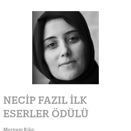
NECIP FAZIL İLK
ESERLER ÖDÜLÜ
Meryem Kılıç