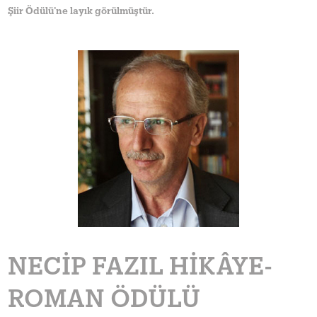
Şiir Ödülü’ne layık görülmüştür.
NECIP FAZIL HIKÂYE-
ROMAN ÖDÜLÜ