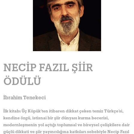
NECIP FAZIL ŞIIR
ÖDÜLÜ
İbrahim Tenekeci
İlk kitabı Üç Köpük’ten itibaren dikkat çeken temiz Türkçe’si,
kendine özgü, istisnai bir şiir dünyası kurma becerisi,
modernleşmenin yol açtığı toplumsal ve bireysel çelişkilere dair
güçlü dikkati ve şiir yayıncılığına katkıları sebebiyle Necip Fazıl