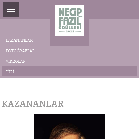
KAZANANLAR
FOTOĞRAFLAR
VIDEOLAR
JÜRI
KAZANANLAR